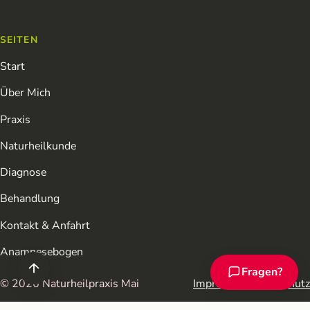
SEITEN
Start
Über Mich
Praxis
Naturheilkunde
Diagnose
Behandlung
Kontakt & Anfahrt
Anamnesebogen
Fragen?
Chat-Assistent ö
© 2026 Naturheilpraxis Mai
Impressum
Datenschutz